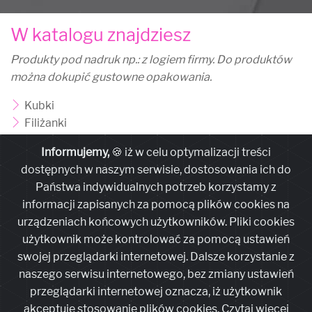
W katalogu znajdziesz
Produkty pod nadruk np.: z logiem firmy. Do produktów
można dokupić gustowne opakowania.
Kubki
Filiżanki
Zastawy
Informujemy,
🍪 iż w celu optymalizacji treści
Zapraszamy do zapoznania się z naszą ofertą. Jeżeli jest
dostępnych w naszym serwisie, dostosowania ich do
coś czego nie możesz znaleźć
skontaktuj się z nami
.
Państwa indywidualnych potrzeb korzystamy z
informacji zapisanych za pomocą plików cookies na
urządzeniach końcowych użytkowników. Pliki cookies
Otwórz katalog w nowym oknie
użytkownik może kontrolować za pomocą ustawień
swojej przeglądarki internetowej. Dalsze korzystanie z
naszego serwisu internetowego, bez zmiany ustawień
przeglądarki internetowej oznacza, iż użytkownik
2023 © 2Design
Polityka Prywatności
Regulamin
akceptuje stosowanie plików cookies. Czytaj więcej